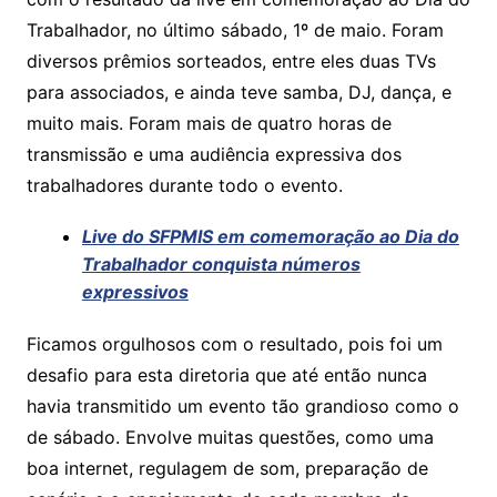
A
b
Li
Trabalhador, no último sábado, 1º de maio. Foram
p
o
n
diversos prêmios sorteados, entre eles duas TVs
p
o
k
para associados, e ainda teve samba, DJ, dança, e
k
muito mais. Foram mais de quatro horas de
transmissão e uma audiência expressiva dos
trabalhadores durante todo o evento.
Live do SFPMIS em comemoração ao Dia do
Trabalhador conquista números
expressivos
Ficamos orgulhosos com o resultado, pois foi um
desafio para esta diretoria que até então nunca
havia transmitido um evento tão grandioso como o
de sábado. Envolve muitas questões, como uma
boa internet, regulagem de som, preparação de