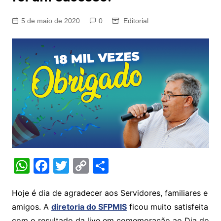
5 de maio de 2020
0
Editorial
W
F
T
C
S
h
a
w
o
h
at
c
itt
p
ar
Hoje é dia de agradecer aos Servidores, familiares e
amigos. A
diretoria do SFPMIS
ficou muito satisfeita
s
e
er
y
e
com o resultado da live em comemoração ao Dia do